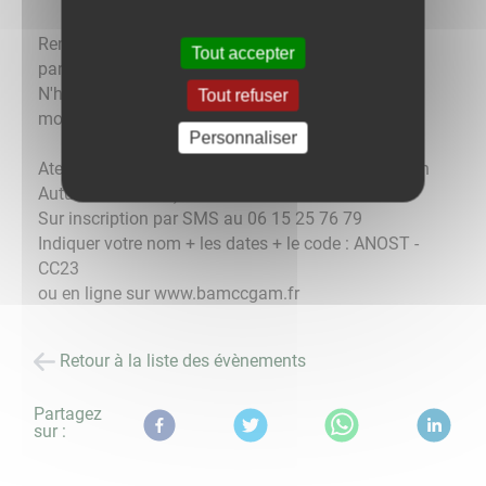
Rencontres conviviales ouvertes à tou(t)(e)s pour
Tout accepter
partager le plaisir de lire !
N'hésitez pas à apporter votre livre préféré du
Tout refuser
moment !
Personnaliser
Ateliers gratuits et proposés par le BAM ( Bouger en
Autunois Morvan )
Sur inscription par SMS au 06 15 25 76 79
Indiquer votre nom + les dates + le code : ANOST -
CC23
​​​​​​​ou en ligne sur www.bamccgam.fr
Retour à la liste des évènements
Partagez
sur :