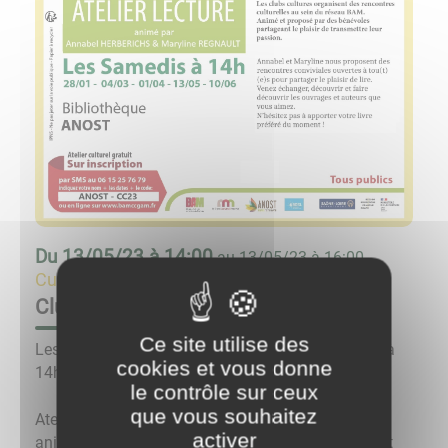
Du
13/05/23 à 14:00
au
13/05/23 à 16:00
Culture & Loisirs
Club Culture : Atelier Lecture
Ce site utilise des
Les samedis 28/01, 04/03, 01/04, 13/05 & 10/06 à
cookies et vous donne
14h, à la bibliothèque d'Anost :
le contrôle sur ceux
que vous souhaitez
Atelier Lecture
activer
animé par Annabel Herberichs & Maryline Regnault