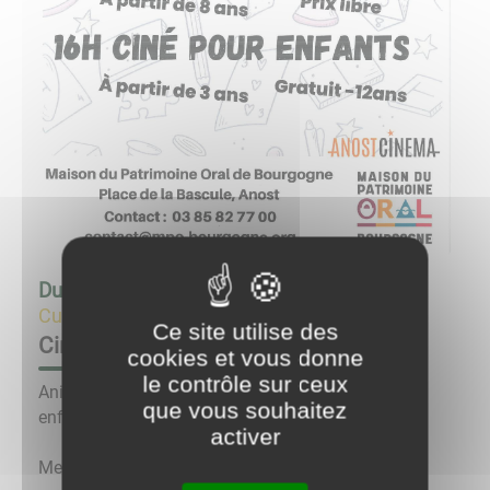
Du
15/02/23 à 14:00
au
15/02/23 à 17:30
Culture & Loisirs
Ce site utilise des
Ciné Jeux pour enfants
cookies et vous donne
le contrôle sur ceux
Animation Jeux et Festival de Cinéma pour les
que vous souhaitez
enfants.
activer
Mercredi 15 février