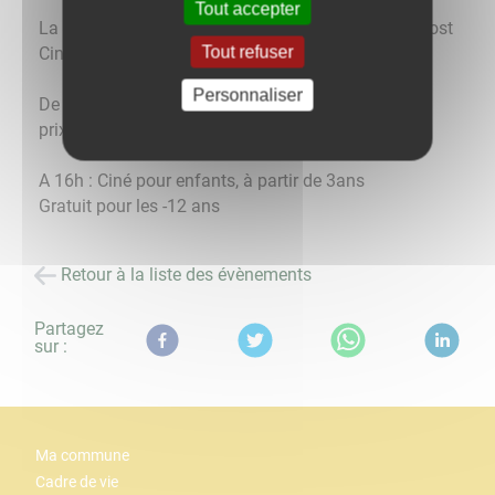
Tout accepter
La Maison du Patrimoine Oral de Bourgogne et Anost
Tout refuser
Cinéma, proposent à vous enfants :
Personnaliser
De 14h à 16h : Jeux à partir de 8ans
prix libre
A 16h : Ciné pour enfants, à partir de 3ans
Gratuit pour les -12 ans
Retour à la liste des évènements
Partagez
sur :
Ma commune
Cadre de vie