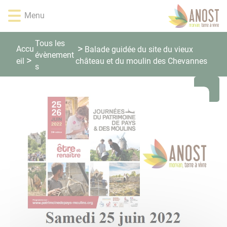
Lien
Lien
Lien
Lien
Panneau de gestion des cookies
Menu
d'accès
d'accès
d'accès
d'accès
rapide
rapide
rapide
rapide
au
au
à
au
Tous les
Accu
Balade guidée du site du vieux
menu
contenu
la
pied
évènement
eil
château et du moulin des Chevannes
principal
recherche
de
s
page