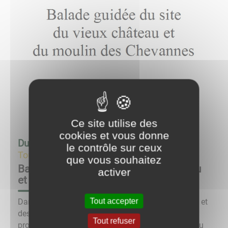
Ce site utilise des
cookies et vous donne
Du
25/06/22 à 14:00
au
25/06/22 à 17:00
le contrôle sur ceux
Tourisme
que vous souhaitez
Balade guidée du site du vieux château
activer
et du moulin des Chevannes
Tout accepter
Dans le cadre des Journées du Patrimoine de pays et
des moulins, l'association Anost Archéologie vous
Tout refuser
propose une balade guidée du site du vieux château