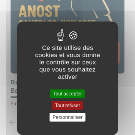
Ce site utilise des
cookies et vous donne
le contrôle sur ceux
que vous souhaitez
activer
Du
28/06/25 à 19:30
au
28/06/25 à 23:30
Bal des pompiers
Tout accepter
Bal des pompiers le samedi 28 juin.
Tout refuser
Personnaliser
Retour à la liste des évènements