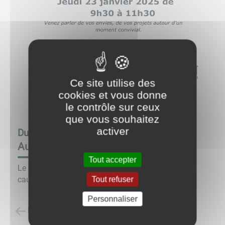
Ce site utilise des
cookies et vous donne
le contrôle sur ceux
que vous souhaitez
activer
Du
23/01/25 à 09:30
au
23/01/25 à 11:00
Au pti café des échanges
Tout accepter
Le CIAS d'Autun vous convie à un petit déjeuner
causerie jeudi 23 janvier en mairie.
Tout refuser
Personnaliser
Retour à la liste des évènements