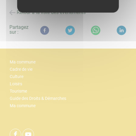
Retour à la liste des évènements
Partagez
sur :
Ma commune
Cadre de vie
Culture
Loisirs
Tourisme
Guide des Droits & Démarches
Ma commune