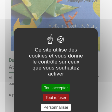
Ce site utilise des
cookies et vous donne
Du
09/07/25 à 14:30
au
09/07/25 à 17:00
le contrôle sur ceux
Ateliers origami
que vous souhaitez
activer
Ateliers origami à la bibliothèque, présenté et animé
par Dominique Rousseau.
Tout accepter
A partir de 5 ans.
Tout refuser
Personnaliser