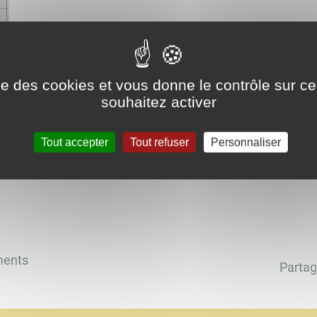
ise des cookies et vous donne le contrôle sur 
Ateliers Bien vieillir chez vous
souhaitez activer
Tout accepter
Tout refuser
Personnaliser
ments
Partag