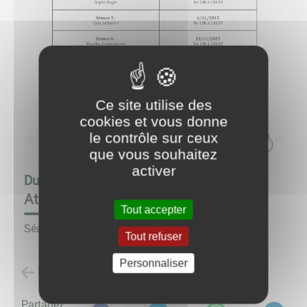
Ce site utilise des
cookies et vous donne
le contrôle sur ceux
que vous souhaitez
activer
Du
16/10/25 à 10:00
au
16/10/25 à 11:30
Ateliers Bien vieillir chez vous
Tout accepter
Séance du 16 octobre.
Tout refuser
Personnaliser
Retour à la liste des évènements
Partagez