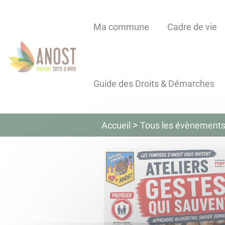
Lien
Lien
Lien
Lien
Panneau de gestion des cookies
d'accès
d'accès
d'accès
d'accès
Ma commune
Cadre de vie
rapide
rapide
rapide
rapide
au
au
à
au
menu
contenu
la
pied
principal
recherche
de
Guide des Droits & Démarches
page
Tous les évènement
Accueil