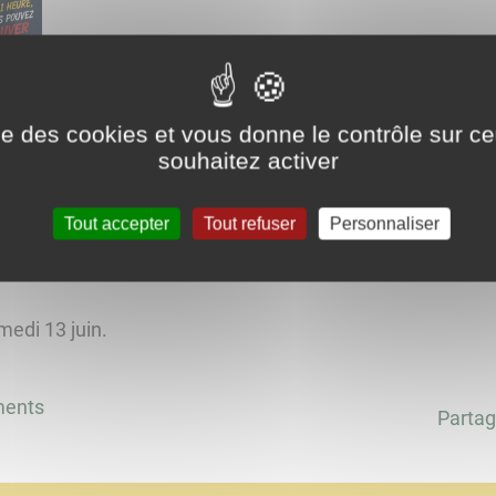
ise des cookies et vous donne le contrôle sur 
Atelier gestes qui sauvent
souhaitez activer
Tout accepter
Tout refuser
Personnaliser
medi 13 juin.
ments
Partag