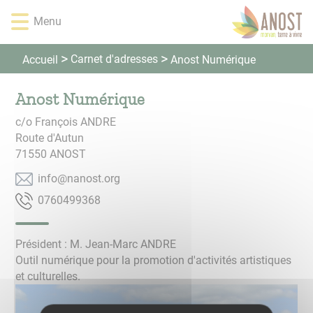
Panneau de gestion des cookies
Lien
Lien
Lien
Lien
Menu
d'accès
d'accès
d'accès
d'accès
rapide
rapide
rapide
rapide
au
au
à
au
Carnet d'adresses
Accueil
Anost Numérique
menu
contenu
la
pied
principal
recherche
de
Anost Numérique
page
c/o François ANDRE
Route d'Autun
71550
ANOST
gro.tsonan@ofni
8639940670
Président : M. Jean-Marc ANDRE
Outil numérique pour la promotion d'activités artistiques
et culturelles.