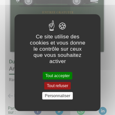
Ce site utilise des
cookies et vous donne
le contrôle sur ceux
que vous souhaitez
activer
Du
22/06/25 à 10:00
au
22/06/25 à 17:00
Anost classic
Tout accepter
Rassemblement voitures anciennes.
Tout refuser
Retour à la liste des évènements
Personnaliser
Partagez
sur :