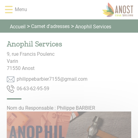
Panneau de gestion des cookies
Lien
Lien
Lien
Lien
Menu
d'accès
d'accès
d'accès
d'accès
rapide
rapide
rapide
rapide
au
au
à
au
Carnet d'adresses
Accueil
Anophil Services
menu
contenu
la
pied
principal
recherche
de
Anophil Services
page
9, rue Francis Poulenc
Varin
71550
Anost
moc.liamg@5517reibrabeppilihp
95-59-26-36-60
Nom du Responsable : Philippe BARBIER