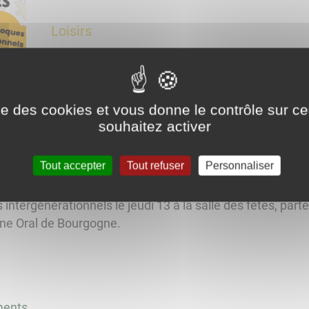
Loisirs
Animations de vacances
ise des cookies et vous donne le contrôle sur 
souhaitez activer
Tout accepter
Tout refuser
Personnaliser
ntergénérationnels le jeudi 13 à la salle des fêtes, part
ine Oral de Bourgogne.
ments