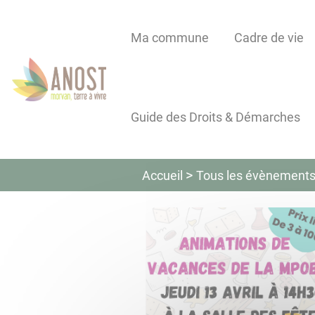
Lien
Lien
Lien
Lien
Panneau de gestion des cookies
d'accès
d'accès
d'accès
d'accès
Ma commune
Cadre de vie
rapide
rapide
rapide
rapide
au
au
à
au
menu
contenu
la
pied
principal
recherche
de
Guide des Droits & Démarches
page
Tous les évènement
Accueil