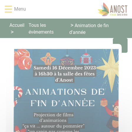
Lien
Lien
Lien
Lien
Panneau de gestion des cookies
Menu
d'accès
d'accès
d'accès
d'accès
rapide
rapide
rapide
rapide
au
au
à
au
Accueil
Tous les
Animation de fin
menu
contenu
la
pied
évènements
d'année
principal
recherche
de
page