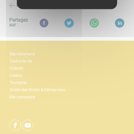
Retour à la liste des évènements
Partagez
sur :
Ma commune
Cadre de vie
Culture
Loisirs
Tourisme
Guide des Droits & Démarches
Ma commune