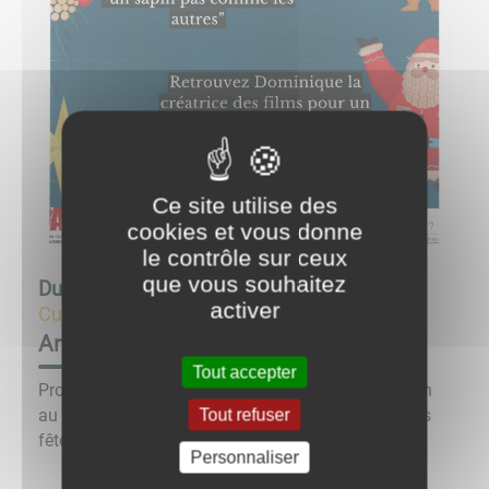
Ce site utilise des
cookies et vous donne
le contrôle sur ceux
que vous souhaitez
Du
16/12/23 à 16:30
au
16/12/23 à 18:30
activer
Culture & Loisirs
Animation de fin d'année
Tout accepter
Projection de films d'animation et atelier d'initiation
au procédé de grattage de diapositive à la salle des
Tout refuser
fêtes, samedi 16 décembre à 16h30. Gratuit.
Personnaliser