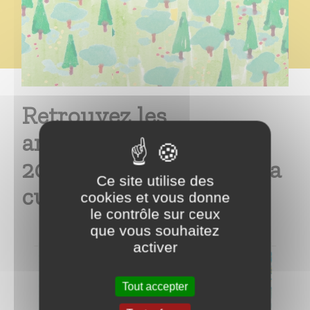
Retrouvez les
animations de
2026 dans notre agenda
Ce site utilise des
culturel :
cookies et vous donne
le contrôle sur ceux
que vous souhaitez
activer
Tout accepter